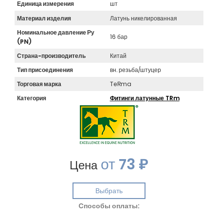
Единица измерения
шт
Материал изделия
Латунь никелированная
Номинальное давление Ру
16 бар
(PN)
Страна-производитель
Китай
Тип присоединения
вн. резьба/штуцер
Торговая марка
TeRma
Категория
Фитинги латунные TRm
от
73 ₽
Цена
Выбрать
Cпособы оплаты: