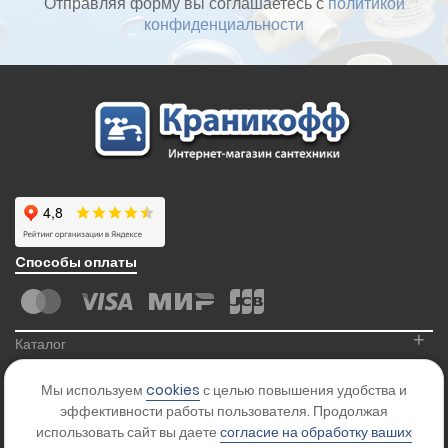
Отправляя форму вы соглашаетесь с
политикой
конфиденциальности
Cпособы оплаты
+
Каталог
+
Информация
Мы используем
cookies
с целью повышения удобства и
+
Контакты
эффективности работы пользователя. Продолжая
использовать сайт вы даете
согласие на обработку ваших