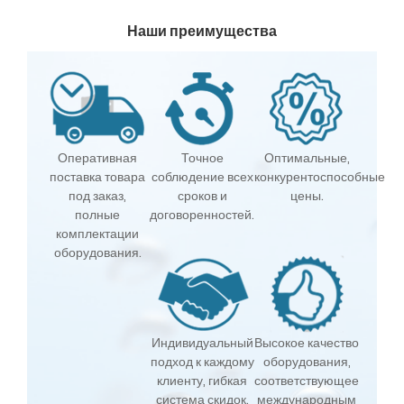
Наши преимущества
Оперативная
Точное
Оптимальные,
поставка товара
соблюдение всех
конкурентоспособные
под заказ,
сроков и
цены.
полные
договоренностей.
комплектации
оборудования.
Индивидуальный
Высокое качество
подход к каждому
оборудования,
клиенту, гибкая
соответствующее
система скидок.
международным