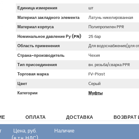
Единица измерения
шт
Материал закладного элемента
Латунь никелированная
Материал корпуса
Полипропилен PPR
Номинальное давление Ру (PN)
25 бар
Область применения
Для водоснабжения/для о
Страна-производитель
Чехия
Тип присоединения
вн. резьба/сварка PPR
Торговая марка
FV-Plast
Цвет
Серый
Категории
Муфты
ИЕ
ОПЛАТА
ДОСТАВКА
ВОЗВРАТ 
г
Цена, руб.
Наличие
(в т.ч. НДС)