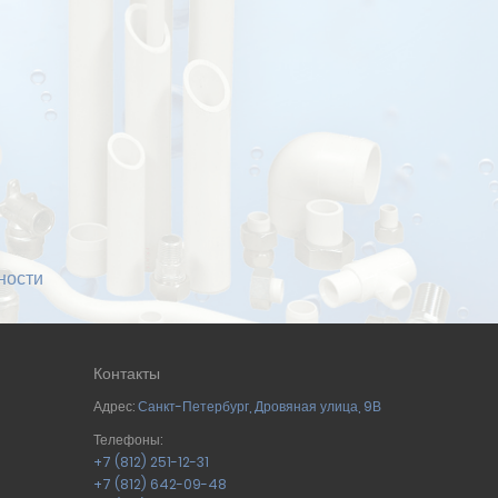
ности
Контакты
Адрес:
Санкт-Петербург
,
Дровяная улица, 9В
Телефоны:
+7 (812) 251-12-31
+7 (812) 642-09-48