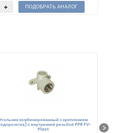
ПОДОБРАТЬ АНАЛОГ
Угольник комбинированный с креплением
Водорозетка
водорозетка) с внутренней резьбой PPR FV-
Plast