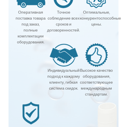
Оперативная
Точное
Оптимальные,
поставка товара
соблюдение всех
конкурентоспособные
под заказ,
сроков и
цены.
полные
договоренностей.
комплектации
оборудования.
Индивидуальный
Высокое качество
подход к каждому
оборудования,
клиенту, гибкая
соответствующее
система скидок.
международным
стандартам.