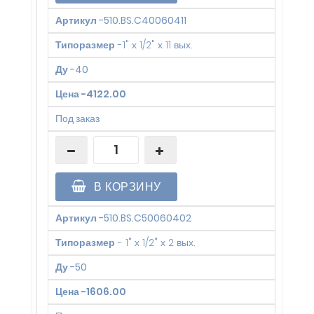
Артикул
-
510.BS.C40060411
Типоразмер
-
1" х 1/2" х 11 вых.
Ду
-
40
Цена
-
4122.00
Под заказ
В КОРЗИНУ
Артикул
-
510.BS.C50060402
Типоразмер
-
1" х 1/2" х 2 вых.
Ду
-
50
Цена
-
1606.00