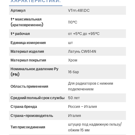
ХАРАКТЕРИСТИКИ:
Артикул
VTm.481.DC
t° максимальная
110°C
(кратковременно)
t° рабочая
от +5°C до +95°C
Единица измерения
шт
Материал изделия
Латунь CW614N
Материал покрытия
Хром
Номинальное давление Ру
16 бар
(PN)
Для радиаторов с нижним
Область применения
подключением
Средний полный срок службы
50 лет
Страна бренда
Россия – Италия
Страна-производитель
Италия
штуцер под надвижную гильзу/
Тип присоединения
обжим 15 мм