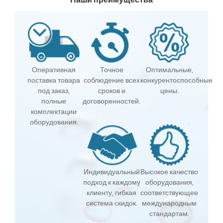
Оперативная
Точное
Оптимальные,
поставка товара
соблюдение всех
конкурентоспособные
под заказ,
сроков и
цены.
полные
договоренностей.
комплектации
оборудования.
Индивидуальный
Высокое качество
подход к каждому
оборудования,
клиенту, гибкая
соответствующее
система скидок.
международным
стандартам.