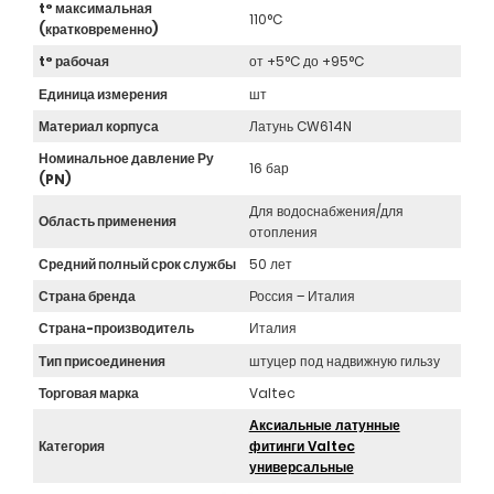
t° максимальная
110°C
(кратковременно)
t° рабочая
от +5°C до +95°C
Единица измерения
шт
Материал корпуса
Латунь CW614N
Номинальное давление Ру
16 бар
(PN)
Для водоснабжения/для
Область применения
отопления
Средний полный срок службы
50 лет
Страна бренда
Россия – Италия
Страна-производитель
Италия
Тип присоединения
штуцер под надвижную гильзу
Торговая марка
Valtec
Аксиальные латунные
Категория
фитинги Valtec
универсальные