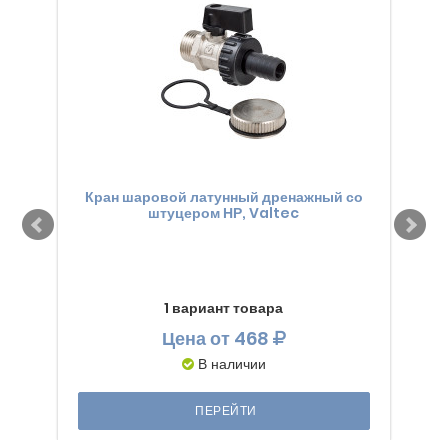
Кран шаровой латунный дренажный со
Кра
штуцером НР, Valtec
1 вариант товара
Цена
от 468
В наличии
ПЕРЕЙТИ