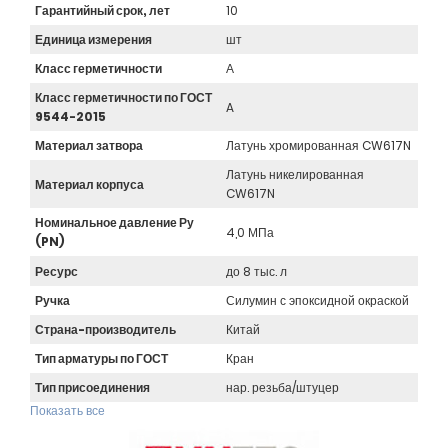
Гарантийный срок, лет
10
Единица измерения
шт
Класс герметичности
А
Класс герметичности по ГОСТ
A
9544-2015
Материал затвора
Латунь хромированная CW617N
Латунь никелированная
Материал корпуса
CW617N
Номинальное давление Ру
4,0 МПа
(PN)
Ресурс
до 8 тыс. л
Ручка
Силумин с эпоксидной окраской
Страна-производитель
Китай
Тип арматуры по ГОСТ
Кран
Тип присоединения
нар. резьба/штуцер
Показать все