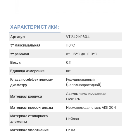
ХАРАКТЕРИСТИКИ:
Артикул
VT.242.N.1604
t° максимальная
110°C
t° рабочая
от -15°C до +110°C
Вес, кг
0.11
Единица измерения
шт
Класс по эффективному
Редуцированный
диаметру
(неполнопроходной)
Латунь никелированная
Материал корпуса
CW617N
Материал пресс-гильзы
Нержавеющая сталь AISI 304
Материал стопорного
Нейлон
элемента
Материал уплотнения
EPDM