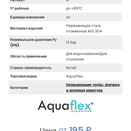
t° рабочая
до +95°C
Единица измерения
шт
Нержавеющая сталь
Материал изделия
отожжённая AISI 304
Номинальное давление Ру
12 бар
(PN)
Для водоснабжения/для
Область применения
отопления
Страна-производитель
Китай
Торговая марка
Aquaflex
Нержавеющие трубы, фитинги
Категории
и запорная арматура
от
195 ₽
Цена