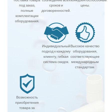
поставка товара
соблюдение всех
конкурентоспособные
под заказ,
сроков и
цены.
полные
договоренностей.
комплектации
оборудования.
Индивидуальный
Высокое качество
подход к каждому
оборудования,
клиенту, гибкая
соответствующее
система скидок.
международным
стандартам.
Возможность
приобретения
товара за