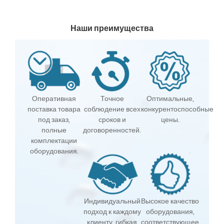
Наши преимущества
Оперативная
Точное
Оптимальные,
поставка товара
соблюдение всех
конкурентоспособные
под заказ,
сроков и
цены.
полные
договоренностей.
комплектации
оборудования.
Индивидуальный
Высокое качество
подход к каждому
оборудования,
клиенту, гибкая
соответствующее