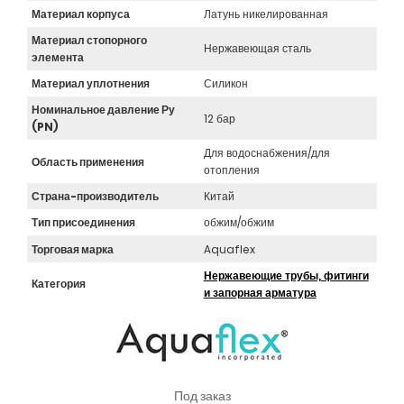
Материал корпуса
Латунь никелированная
Материал стопорного
Нержавеющая сталь
элемента
Материал уплотнения
Силикон
Номинальное давление Ру
12 бар
(PN)
Для водоснабжения/для
Область применения
отопления
Страна-производитель
Китай
Тип присоединения
обжим/обжим
Торговая марка
Aquaflex
Нержавеющие трубы, фитинги
Категория
и запорная арматура
Под заказ