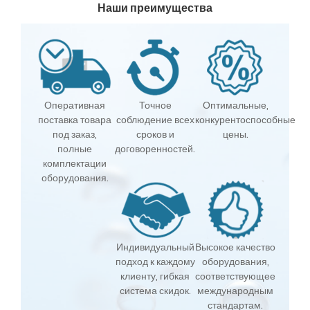
Наши преимущества
Оперативная
Точное
Оптимальные,
поставка товара
соблюдение всех
конкурентоспособные
под заказ,
сроков и
цены.
полные
договоренностей.
комплектации
оборудования.
Индивидуальный
Высокое качество
подход к каждому
оборудования,
клиенту, гибкая
соответствующее
система скидок.
международным
стандартам.