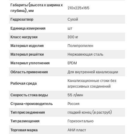
Габариты (высота х ширина х
210х225х165
глубина), мм
Гидрозатвор
Сухой
Единица измерения
шт
Класс нагрузки
300 кг
Материал изделия
Полипропилен
Материал решётки
Нержавеющая сталь
Материал уплотнения
EPDM
Область применения
Для внутренней канализации
Канализационные стоки без
Рабочая среда
агрессивных соединений
Скорость стока воды
55 л/мин
Страна-производитель
Россия
Тип присоединения
гладкий конец (в раструб)
Тип размещения
Горизонтально
Торговая марка
АНИ пласт