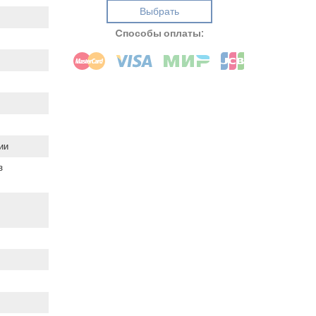
Выбрать
Cпособы оплаты:
ии
з