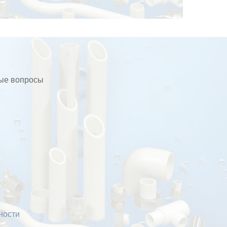
бые вопросы
ности