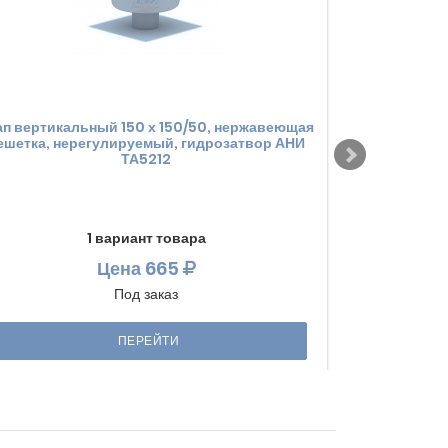
ап вертикальный 150 х 150/50, нержавеющая
Трап вертика
ешетка, нерегулируемый, гидрозатвор АНИ
решетка, р
ТА5212
1 вариант товара
Цена
665
Под заказ
ПЕРЕЙТИ