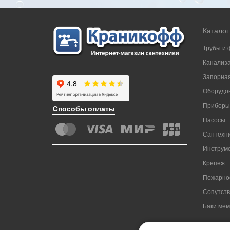
Каталог
Трубы и 
Канализ
Запорная
Оборудов
Приборы
Cпособы оплаты
Насосы
Сантехни
Инструм
Крепеж
Пожарно
Сопутст
Баки ме