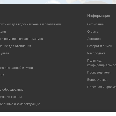
Информация
фитинги для водоснабжения и отопления
О компании
ация
Оплата
 и регулировочная арматура
Доставка
ание для отопления
Возврат и обмен
 учета
Распродажа
Политика
конфиденциально
ка для ванной и кухни
Производители
ент
Вопрос-ответ
Полезная информ
е оборудование
вующие товары
мбранные и комплектующие