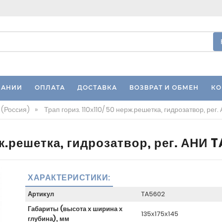
ПАНИИ
ОПЛАТА
ДОСТАВКА
ВОЗВРАТ И ОБМЕН
КО
 (Россия)
»
Трап гориз. 110х110/ 50 нерж.решетка, гидрозатвор, ре
рж.решетка, гидрозатвор, рег. АНИ 
ХАРАКТЕРИСТИКИ:
Артикул
TA5602
Габариты (высота х ширина х
135х175х145
глубина), мм