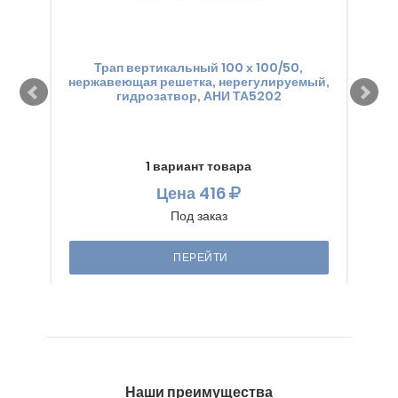
Трап вертикальный 100 х 100/50,
нержавеющая решетка, нерегулируемый,
не
гидрозатвор, АНИ ТА5202
1 вариант товара
Цена
416
Под заказ
ПЕРЕЙТИ
Наши преимущества