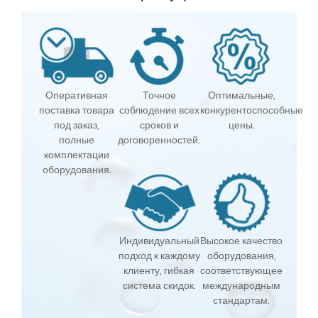
Оперативная
Точное
Оптимальные,
поставка товара
соблюдение всех
конкурентоспособные
под заказ,
сроков и
цены.
полные
договоренностей.
комплектации
оборудования.
Индивидуальный
Высокое качество
подход к каждому
оборудования,
клиенту, гибкая
соответствующее
система скидок.
международным
стандартам.