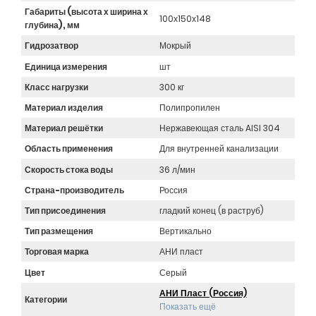
Габариты (высота х ширина х
100х150х148
глубина), мм
Гидрозатвор
Мокрый
Единица измерения
шт
Класс нагрузки
300 кг
Материал изделия
Полипропилен
Материал решётки
Нержавеющая сталь AISI 304
Область применения
Для внутренней канализации
Скорость стока воды
36 л/мин
Страна-производитель
Россия
Тип присоединения
гладкий конец (в раструб)
Тип размещения
Вертикально
Торговая марка
АНИ пласт
Цвет
Серый
АНИ Пласт (Россия)
Категории
Показать ещё