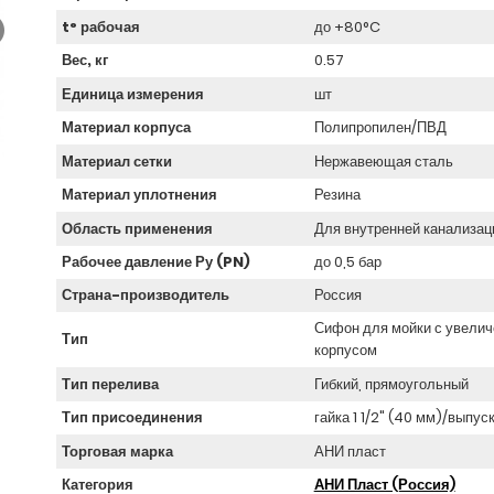
t° рабочая
до +80°C
Вес, кг
0.57
Единица измерения
шт
Материал корпуса
Полипропилен/ПВД
Материал сетки
Нержавеющая сталь
Материал уплотнения
Резина
Область применения
Для внутренней канализац
Рабочее давление Ру (PN)
до 0,5 бар
Страна-производитель
Россия
Сифон для мойки с увели
Тип
корпусом
Тип перелива
Гибкий, прямоугольный
Тип присоединения
гайка 1 1/2" (40 мм)/выпуск
Торговая марка
АНИ пласт
Категория
АНИ Пласт (Россия)