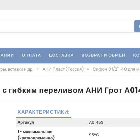
ПАНИИ
ОПЛАТА
ДОСТАВКА
ВОЗВРАТ И ОБМЕН
КО
ы, вставки и др.
»
АНИ Пласт (Россия)
»
Сифон 3 1/2"-40 для м
и с гибким переливом АНИ Грот А0
ХАРАКТЕРИСТИКИ:
Артикул
A0145S
t° максимальная
95°C
(кратковременно)