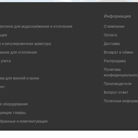
Информация
фитинги для водоснабжения и отопления
О компании
ация
Оплата
 и регулировочная арматура
Доставка
ание для отопления
Возврат и обмен
 учета
Распродажа
Политика
конфиденциально
ка для ванной и кухни
Производители
ент
Вопрос-ответ
Полезная информ
е оборудование
вующие товары
мбранные и комплектующие