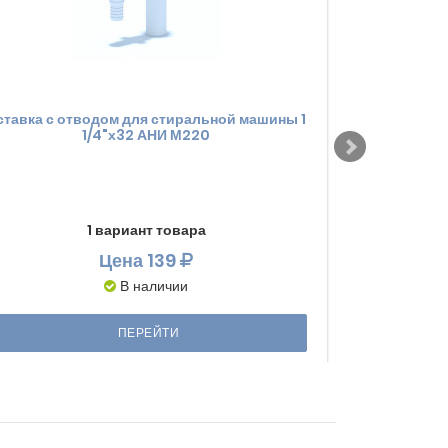
ставка с отводом для стиральной машины 1
Выпуск для м
1/4"х32 АНИ М220
1 вариант товара
Цена
139
В наличии
ПЕРЕЙТИ