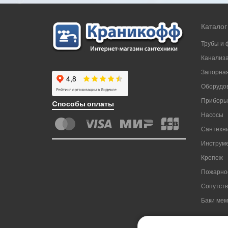
Каталог
Трубы и 
Канализ
Запорная
Оборудов
Приборы
Cпособы оплаты
Насосы
Сантехни
Инструм
Крепеж
Пожарно
Сопутст
Баки ме