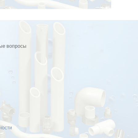
бые вопросы
ности