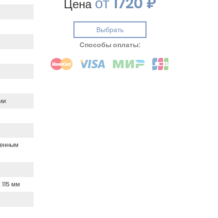
от
1720 ₽
Цена
Выбрать
Cпособы оплаты:
ии
ченным
 115 мм