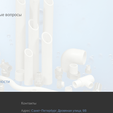
бые вопросы
ности
Контакты
Адрес:
Санкт-Петербург
,
Дровяная улица, 9В