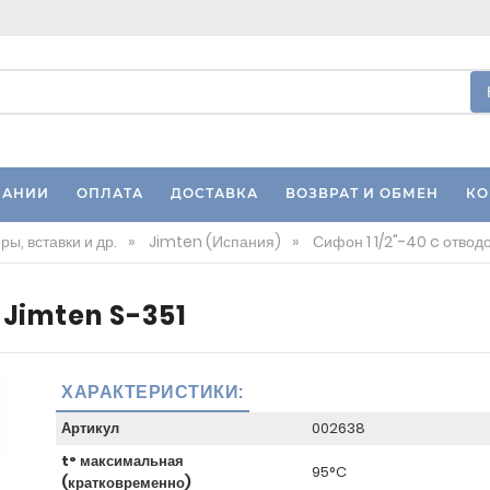
ПАНИИ
ОПЛАТА
ДОСТАВКА
ВОЗВРАТ И ОБМЕН
КО
ы, вставки и др.
»
Jimten (Испания)
»
Сифон 1 1/2"-40 c отвод
 Jimten S-351
ХАРАКТЕРИСТИКИ:
Артикул
002638
t° максимальная
95°C
(кратковременно)