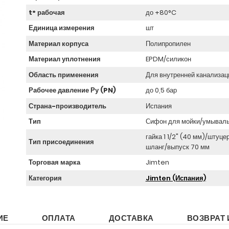
t° рабочая
до +80°C
Единица измерения
шт
Материал корпуса
Полипропилен
Материал уплотнения
EPDM/силикон
Область применения
Для внутренней канализац
Рабочее давление Ру (PN)
до 0,5 бар
Страна-производитель
Испания
Тип
Сифон для мойки/умывал
гайка 1 1/2" (40 мм)/штуце
Тип присоединения
шланг/выпуск 70 мм
Торговая марка
Jimten
Категория
Jimten (Испания)
ИЕ
ОПЛАТА
ДОСТАВКА
ВОЗВРАТ 