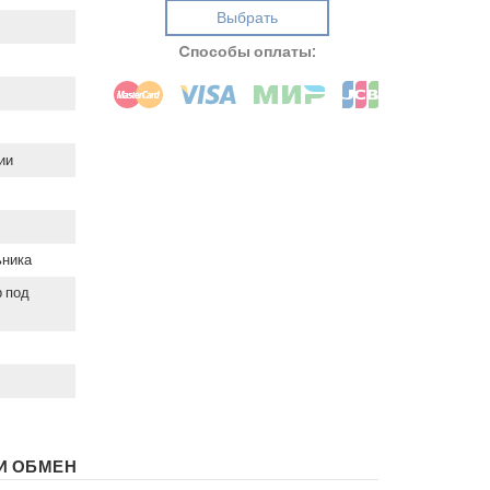
Выбрать
Cпособы оплаты:
ии
ьника
р под
И ОБМЕН