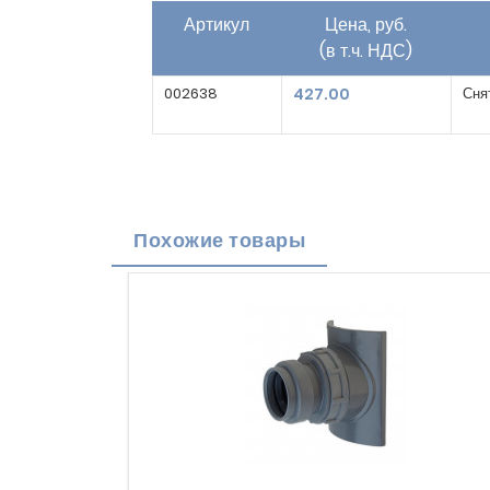
Артикул
Цена, руб.
(в т.ч. НДС)
002638
427.00
Сня
Похожие товары