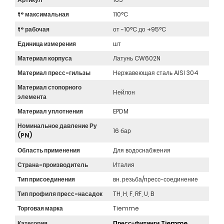
t° максимальная
110°C
t° рабочая
от -10°C до +95°C
Единица измерения
шт
Материал корпуса
Латунь CW602N
Материал пресс-гильзы
Нержавеющая сталь AISI 304
Материал стопорного
Нейлон
элемента
Материал уплотнения
EPDM
Номинальное давление Ру
16 бар
(PN)
Область применения
Для водоснабжения
Страна-производитель
Италия
Тип присоединения
вн. резьба/пресс-соединение
Тип профиля пресс-насадок
TH, H, F, RF, U, B
Торговая марка
Tiemme
Категория
Пресс-фитинги Tiemme