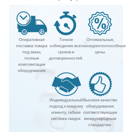
Оперативная
Точное
Оптимальные,
поставка товара
соблюдение всех
конкурентоспособные
под заказ,
сроков и
цены.
полные
договоренностей.
комплектации
оборудования.
Индивидуальный
Высокое качество
подход к каждому
оборудования,
клиенту, гибкая
соответствующее
система скидок.
международным
стандартам.