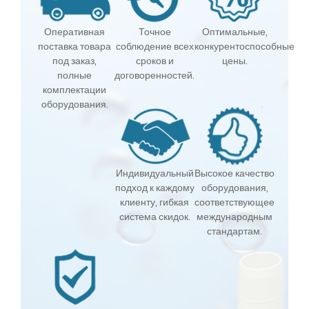
Оперативная
Точное
Оптимальные,
поставка товара
соблюдение всех
конкурентоспособные
под заказ,
сроков и
цены.
полные
договоренностей.
комплектации
оборудования.
Индивидуальный
Высокое качество
подход к каждому
оборудования,
клиенту, гибкая
соответствующее
система скидок.
международным
стандартам.