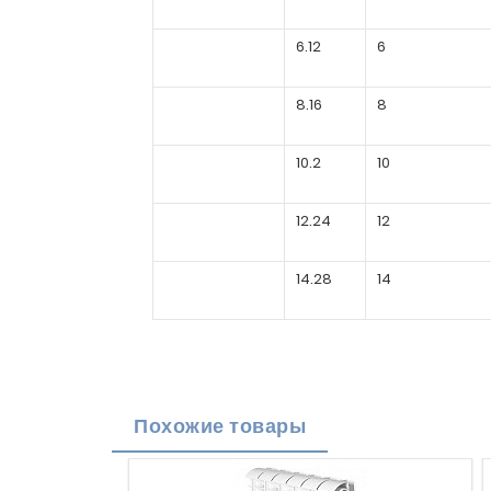
6.12
6
8.16
8
10.2
10
12.24
12
14.28
14
Похожие товары