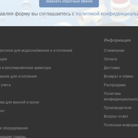
авляя форму вы соглашаетесь с
политикой конфиденциаль
Информация
фитинги для водоснабжения и отопления
О компании
ация
Оплата
 и регулировочная арматура
Доставка
ание для отопления
Возврат и обмен
 учета
Распродажа
Политика
конфиденциально
ка для ванной и кухни
Производители
ент
Вопрос-ответ
Полезная информ
е оборудование
вующие товары