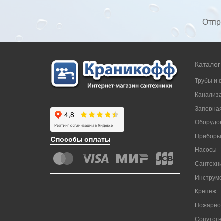
Отпр
Каталог
Трубы и 
Канализ
Запорная
Оборудов
Приборы
Cпособы оплаты
Насосы
Сантехни
Инструм
Крепеж
Пожарно
Сопутст