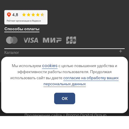
Cпособы оплаты
+
Каталог
+
Информация
Мы используем
cookies
с целью повышения удобства и
+
Контакты
эффективности работы пользователя. Продолжая
использовать сайт вы даете
согласие на обработку ваших
персональных данных
© 2026
Kranikoff.ru
. Все права защищены.
Карта сайта
OK
Цены на сайте указаны для ознакомления и не являются офертой.
Уточняйте стоимость товара у менеджера.
Продвижение сайта – Promo Digital Group