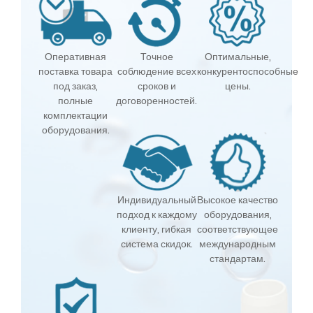
Оперативная
Точное
Оптимальные,
поставка товара
соблюдение всех
конкурентоспособные
под заказ,
сроков и
цены.
полные
договоренностей.
комплектации
оборудования.
Индивидуальный
Высокое качество
подход к каждому
оборудования,
клиенту, гибкая
соответствующее
система скидок.
международным
стандартам.