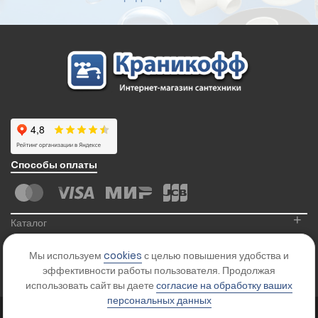
Cпособы оплаты
+
Каталог
+
Информация
Мы используем
cookies
с целью повышения удобства и
+
Контакты
эффективности работы пользователя. Продолжая
использовать сайт вы даете
согласие на обработку ваших
персональных данных
© 2026
Kranikoff.ru
. Все права защищены.