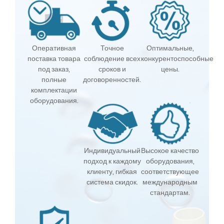
Оперативная
Точное
Оптимальные,
поставка товара
соблюдение всех
конкурентоспособные
под заказ,
сроков и
цены.
полные
договоренностей.
комплектации
оборудования.
Индивидуальный
Высокое качество
подход к каждому
оборудования,
клиенту, гибкая
соответствующее
система скидок.
международным
стандартам.