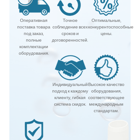
Оперативная
Точное
Оптимальные,
поставка товара
соблюдение всех
конкурентоспособные
под заказ,
сроков и
цены.
полные
договоренностей.
комплектации
оборудования.
Индивидуальный
Высокое качество
подход к каждому
оборудования,
клиенту, гибкая
соответствующее
система скидок.
международным
стандартам.