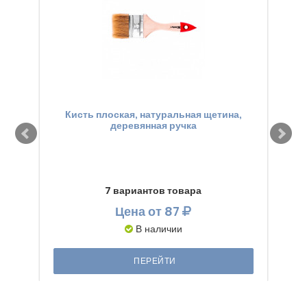
Кисть плоская, натуральная щетина,
деревянная ручка
сег
7 вариантов товара
Цена
от 87
В наличии
ПЕРЕЙТИ