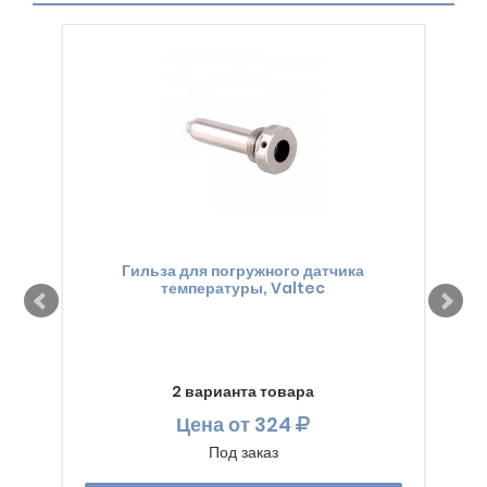
Гильза для погружного датчика
З
температуры, Valtec
2 варианта товара
Цена
от 324
Под заказ