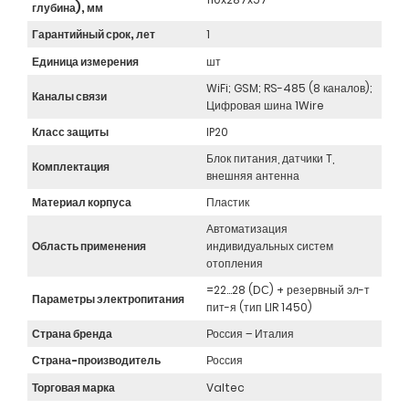
глубина), мм
Гарантийный срок, лет
1
Единица измерения
шт
WiFi; GSM; RS-485 (8 каналов);
Каналы связи
Цифровая шина 1Wire
Класс защиты
IP20
Блок питания, датчики T,
Комплектация
внешняя антенна
Материал корпуса
Пластик
Автоматизация
Область применения
индивидуальных систем
отопления
=22…28 (DС) + резервный эл-т
Параметры электропитания
пит-я (тип LIR 1450)
Страна бренда
Россия – Италия
Страна-производитель
Россия
Торговая марка
Valtec