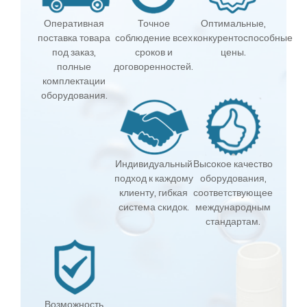
Оперативная
Точное
Оптимальные,
поставка товара
соблюдение всех
конкурентоспособные
под заказ,
сроков и
цены.
полные
договоренностей.
комплектации
оборудования.
Индивидуальный
Высокое качество
подход к каждому
оборудования,
клиенту, гибкая
соответствующее
система скидок.
международным
стандартам.
Возможность