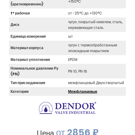
+150°C
(кратковременно)
t° рабочая
от -25°C до +130°C
чугун, покрытый никелем, сталь,
Диск
нержавеющая сталь
Единица измерения
шт
чугун с термообработанным
Материал корпуса
эпоксидным покрытием
Материал уплотнения
EPDM
Номинальное давление Ру
PN 10, PN 16
(PN)
Тип присоединения
межфланцевый Двухстворчатый
Категория
Межфланцевые
от
2856 ₽
Цена