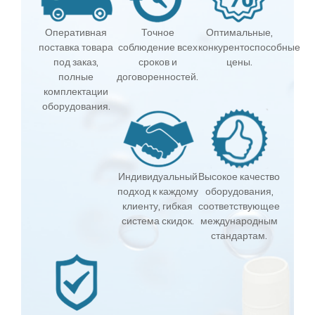
Оперативная
Точное
Оптимальные,
поставка товара
соблюдение всех
конкурентоспособные
под заказ,
сроков и
цены.
полные
договоренностей.
комплектации
оборудования.
Индивидуальный
Высокое качество
подход к каждому
оборудования,
клиенту, гибкая
соответствующее
система скидок.
международным
стандартам.