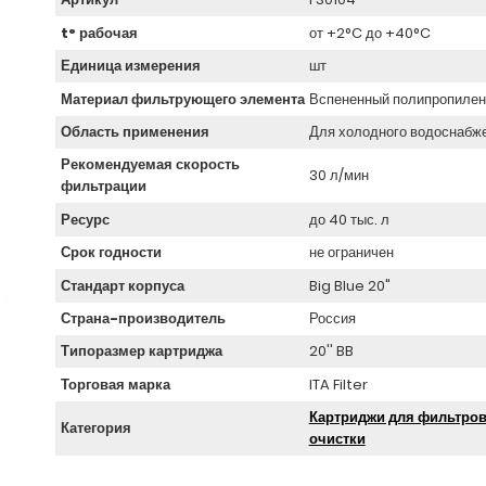
t° рабочая
от +2°C до +40°C
Единица измерения
шт
Материал фильтрующего элемента
Вспененный полипропилен
Область применения
Для холодного водоснабж
Рекомендуемая скорость
30 л/мин
фильтрации
Ресурс
до 40 тыс. л
Срок годности
не ограничен
Стандарт корпуса
Big Blue 20"
Страна-производитель
Россия
Типоразмер картриджа
20'' BB
Торговая марка
ITA Filter
Картриджи для фильтров
Категория
очистки