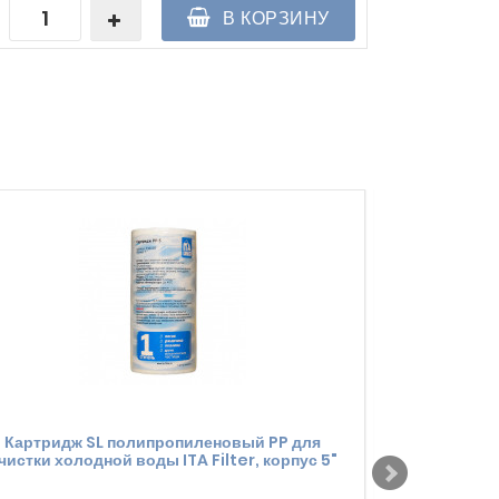
В КОРЗИНУ
Картридж SL полипропиленовый PP для
Картридж
чистки холодной воды ITA Filter, корпус 5"
очистки холо