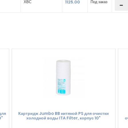
ХВС
1125.00
Под заказ
для
Картридж Jumbo BB нитяной PS для очистки
0"
холодной воды ITA Filter, корпус 10"
о