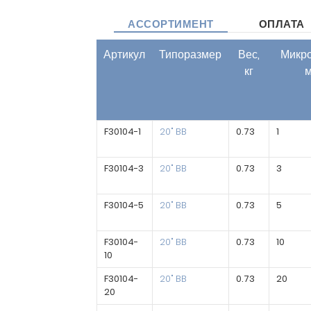
АССОРТИМЕНТ
ОПЛАТА
Артикул
Типоразмер
Вес,
Микро
кг
F30104-1
20" BB
0.73
1
F30104-3
20" BB
0.73
3
F30104-5
20" BB
0.73
5
F30104-
20" BB
0.73
10
10
F30104-
20" BB
0.73
20
20