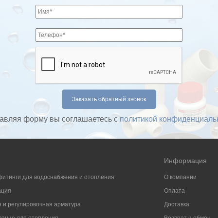
авляя форму вы соглашаетесь с
политикой конфиденциаль
Информация
фитинги для водоснабжения и отопления
О компании
ация
Оплата
 и регулировочная арматура
Доставка
ание для отопления
Возврат и обмен