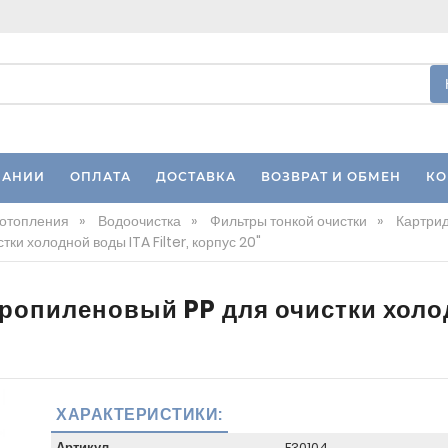
ПАНИИ
ОПЛАТА
ДОСТАВКА
ВОЗВРАТ И ОБМЕН
КО
 отопления
»
Водоочистка
»
Фильтры тонкой очистки
»
Картрид
и холодной воды ITA Filter, корпус 20"
опиленовый PP для очистки холодн
ХАРАКТЕРИСТИКИ:
Артикул
F30104