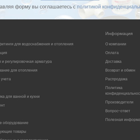
авляя форму вы соглашаетесь с
политикой конфиденциаль
Информация
фитинги для водоснабжения и отопления
О компании
ация
Оплата
 и регулировочная арматура
Доставка
ание для отопления
Возврат и обмен
 учета
Распродажа
Политика
конфиденциально
ка для ванной и кухни
Производители
ент
Вопрос-ответ
Полезная информ
е оборудование
вующие товары