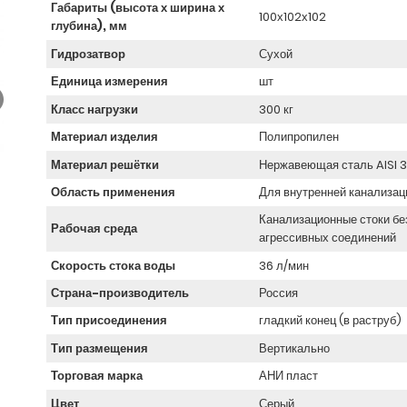
Габариты (высота х ширина х
100х102х102
глубина), мм
Гидрозатвор
Сухой
Единица измерения
шт
Класс нагрузки
300 кг
Материал изделия
Полипропилен
Материал решётки
Нержавеющая сталь AISI 
Область применения
Для внутренней канализац
Канализационные стоки бе
Рабочая среда
агрессивных соединений
Скорость стока воды
36 л/мин
Страна-производитель
Россия
Тип присоединения
гладкий конец (в раструб)
Тип размещения
Вертикально
Торговая марка
АНИ пласт
Цвет
Серый