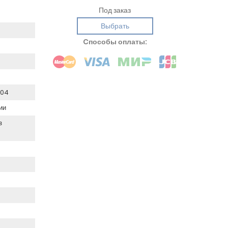
Под заказ
Выбрать
Cпособы оплаты:
304
ии
з