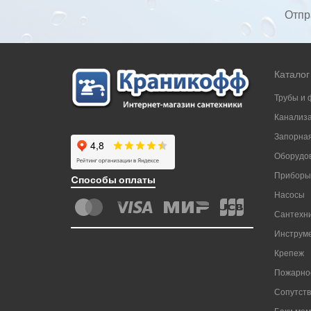
Отпр
Каталог
Трубы и 
Канализ
Запорная
Оборудов
Приборы
Cпособы оплаты
Насосы
Сантехни
Инструм
Крепеж
Пожарно
Сопутст