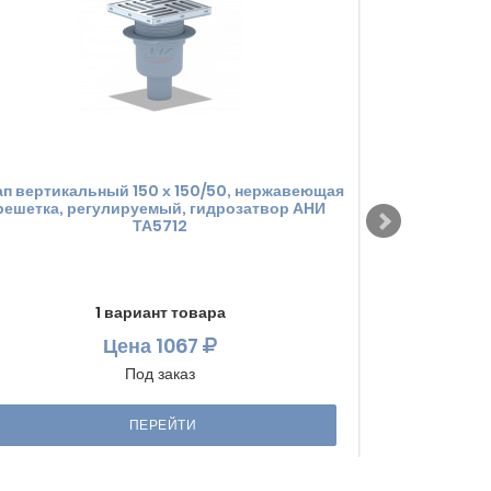
ап вертикальный 150 х 150/50, нержавеющая
Трап вертика
решетка, регулируемый, гидрозатвор АНИ
решетка, р
ТА5712
1 вариант товара
Цена
1067
Под заказ
ПЕРЕЙТИ