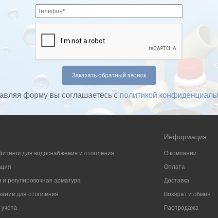
авляя форму вы соглашаетесь с
политикой конфиденциаль
Информация
фитинги для водоснабжения и отопления
О компании
ация
Оплата
 и регулировочная арматура
Доставка
ание для отопления
Возврат и обмен
 учета
Распродажа