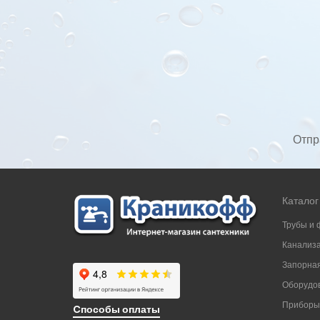
Отпр
Каталог
Трубы и 
Канализ
Запорная
Оборудов
Приборы
Cпособы оплаты