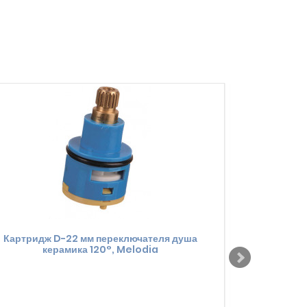
Картридж D-22 мм переключателя душа
Картридж
керамика 120°, Melodia