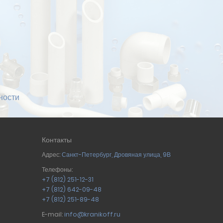
ности
Контакты
Адрес:
Санкт-Петербург
,
Дровяная улица, 9В
Телефоны:
+7 (812) 251-12-31
+7 (812) 642-09-48
+7 (812) 251-89-48
E-mail:
info@kranikoff.ru