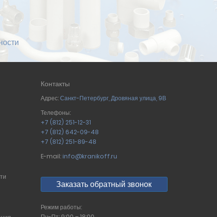
ности
Контакты
Адрес:
Санкт-Петербург
,
Дровяная улица, 9В
Телефоны:
+7 (812) 251-12-31
+7 (812) 642-09-48
+7 (812) 251-89-48
E-mail:
info@kranikoff.ru
сти
Заказать обратный звонок
Режим работы:
Пн-Пт: 9:00 – 18:00