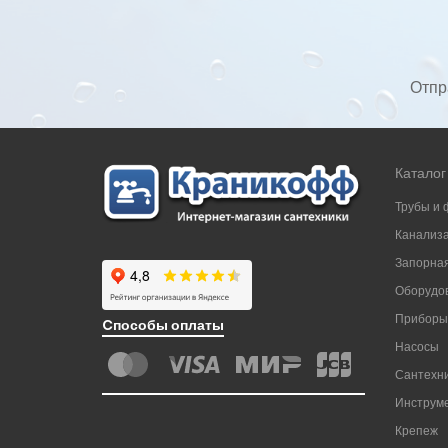
Отпр
Каталог
Трубы и 
Канализ
Запорная
Оборудов
Приборы
Cпособы оплаты
Насосы
Сантехни
Инструм
Крепеж