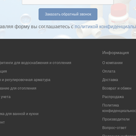
авляя форму вы соглашаетесь с
политикой конфиденциаль
Информация
фитинги для водоснабжения и отопления
О компании
ация
Оплата
 и регулировочная арматура
Доставка
ание для отопления
Возврат и обмен
 учета
Распродажа
Политика
конфиденциально
ка для ванной и кухни
Производители
ент
Вопрос-ответ