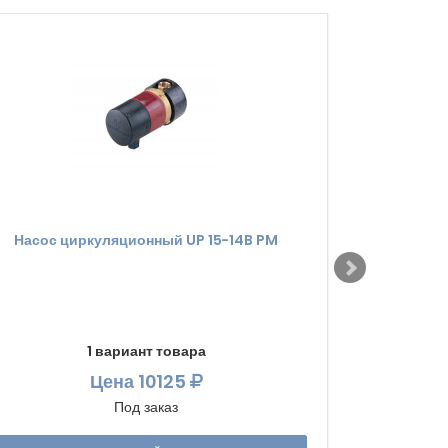
Насос циркуляционный UP 15-14B PM
Насос ци
1 вариант товара
Цена
10125
Под заказ