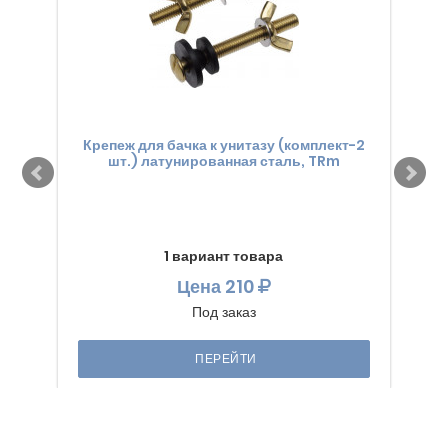
Крепеж для бачка к унитазу (комплект-2
Кр
шт.) латунированная сталь, TRm
(
1 вариант товара
Цена
210
Под заказ
ПЕРЕЙТИ