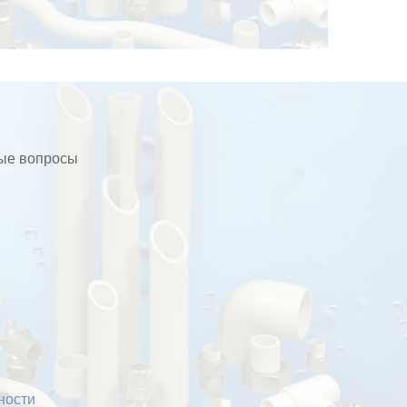
бые вопросы
ности