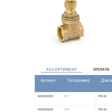
АССОРТИМЕНТ
ОПЛАТА
Артикул
Типоразмер
Давл
140G2000
1/2"
PN 10
140G3000
3/4"
PN 10