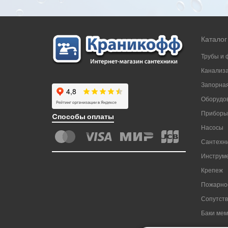
Каталог
Трубы и 
Канализ
Запорная
Оборудов
Приборы
Cпособы оплаты
Насосы
Сантехни
Инструм
Крепеж
Пожарно
Сопутст
Баки ме