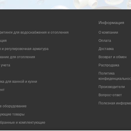
Информация
фитинги для водоснабжения и отопления
О компании
ация
Оплата
 и регулировочная арматура
Доставка
ание для отопления
Возврат и обмен
 учета
Распродажа
Политика
конфиденциально
ка для ванной и кухни
Производители
ент
Вопрос-ответ
Полезная информ
е оборудование
вующие товары
мбранные и комплектующие