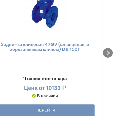
Задвижка клиновая 47GV (фланцевая, с
Задвижка 
обрезиненным клином) Dendor,
обрезиненн
11 вариантов товара
8 вариан
Цена
от 10133
В наличии
ПЕРЕЙТИ