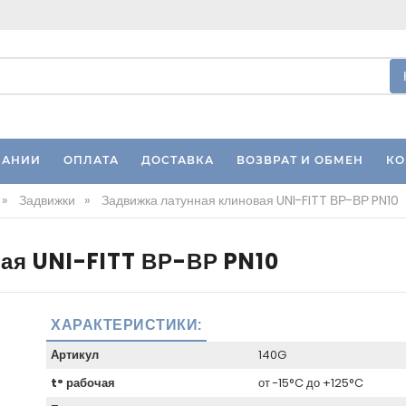
ПАНИИ
ОПЛАТА
ДОСТАВКА
ВОЗВРАТ И ОБМЕН
КО
»
Задвижки
»
Задвижка латунная клиновая UNI-FITT ВР-ВР PN10
ая UNI-FITT ВР-ВР PN10
ХАРАКТЕРИСТИКИ:
Артикул
140G
t° рабочая
от -15°C до +125°C