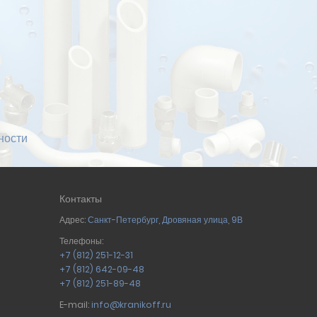
ности
Контакты
Адрес:
Санкт-Петербург
,
Дровяная улица, 9В
Телефоны:
+7 (812) 251-12-31
+7 (812) 642-09-48
+7 (812) 251-89-48
E-mail:
info@kranikoff.ru