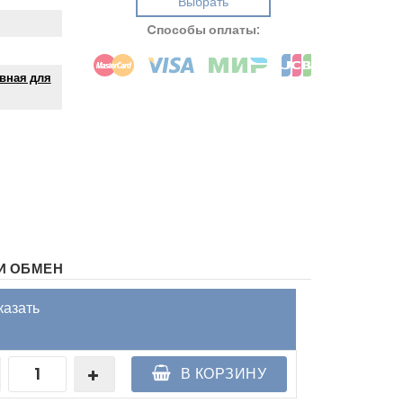
Выбрать
Cпособы оплаты:
вная для
И ОБМЕН
казать
В КОРЗИНУ