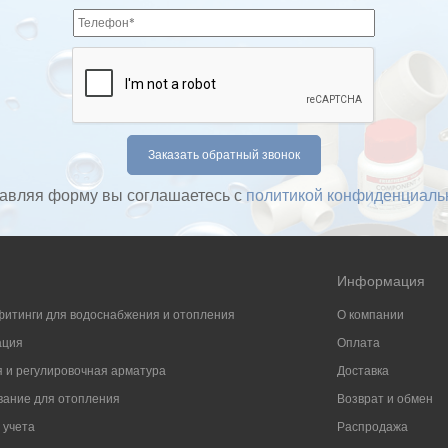
авляя форму вы соглашаетесь с
политикой конфиденциаль
Информация
фитинги для водоснабжения и отопления
О компании
ация
Оплата
 и регулировочная арматура
Доставка
ание для отопления
Возврат и обмен
 учета
Распродажа