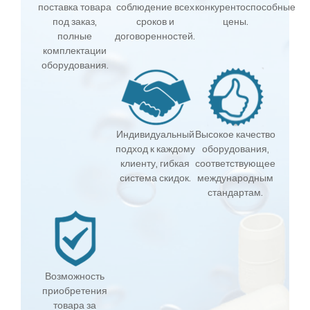
поставка товара
соблюдение всех
конкурентоспособные
под заказ,
сроков и
цены.
полные
договоренностей.
комплектации
оборудования.
Индивидуальный
Высокое качество
подход к каждому
оборудования,
клиенту, гибкая
соответствующее
система скидок.
международным
стандартам.
Возможность
приобретения
товара за