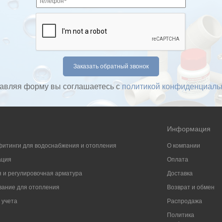
авляя форму вы соглашаетесь с
политикой конфиденциаль
Информация
фитинги для водоснабжения и отопления
О компании
ация
Оплата
 и регулировочная арматура
Доставка
ание для отопления
Возврат и обмен
 учета
Распродажа
Политика