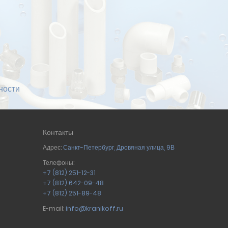
ности
Контакты
Адрес:
Санкт-Петербург
,
Дровяная улица, 9В
Телефоны:
+7 (812) 251-12-31
+7 (812) 642-09-48
+7 (812) 251-89-48
E-mail:
info@kranikoff.ru