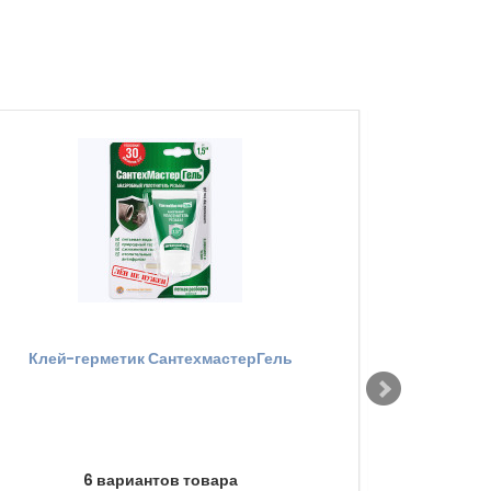
Клей-герметик СантехмастерГель
Кольцо эласт
6 вариантов товара