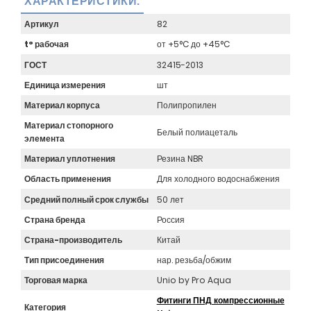
ХАРАКТЕРИСТИКИ:
Артикул
82
t° рабочая
от +5°C до +45°C
ГОСТ
32415-2013
Единица измерения
шт
Материал корпуса
Полипропилен
Материал стопорного
Белый полиацеталь
элемента
Материал уплотнения
Резина NBR
Область применения
Для холодного водоснабжения
Средний полный срок службы
50 лет
Страна бренда
Россия
Страна-производитель
Китай
Тип присоединения
нар. резьба/обжим
Торговая марка
Unio by Pro Aqua
Фитинги ПНД компрессионные
Категория