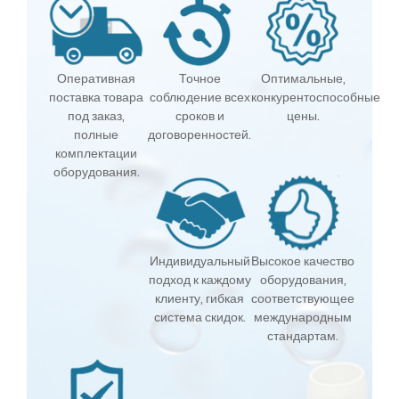
Оперативная
Точное
Оптимальные,
поставка товара
соблюдение всех
конкурентоспособные
под заказ,
сроков и
цены.
полные
договоренностей.
комплектации
оборудования.
Индивидуальный
Высокое качество
подход к каждому
оборудования,
клиенту, гибкая
соответствующее
система скидок.
международным
стандартам.